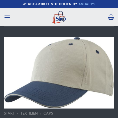
Zum
WERBEARTIKEL & TEXTILIEN BY
ANHALT'S
Inhalt
springen
START
/
TEXTILIEN
/
CAPS