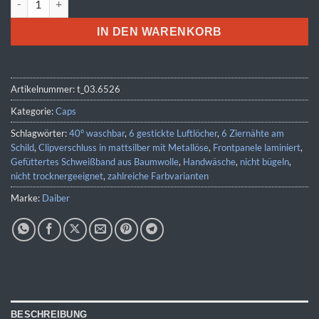
IN DEN WARENKORB
Artikelnummer:
t_03.6526
Kategorie:
Caps
Schlagwörter:
40° waschbar
,
6 gestickte Luftlöcher
,
6 Ziernähte am
Schild
,
Clipverschluss in mattsilber mit Metallöse
,
Frontpanele laminiert
,
Gefüttertes Schweißband aus Baumwolle
,
Handwäsche
,
nicht bügeln
,
nicht trocknergeeignet
,
zahlreiche Farbvarianten
Marke:
Daiber
BESCHREIBUNG