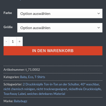
Farbe
Größe
Babybugz | BZ 02 Menge
IN DEN WARENKORB
Artikelnummer:
t_71.0002
Kategorien:
Baby
,
Eco
,
T-Shirts
Schlagwörter:
2 Druckknöpfe Ton-in-Ton an der Schulter
,
40° waschbar
,
nicht chemisch reinigen
,
nicht trocknergeeignet
,
nickelfreie Druckknöpfe
,
TearAway Label
,
weiches dehnbares Material
Marke:
Babybugz