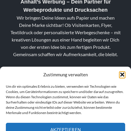
Anhalt’s Werbung
– Dein Partner für
Werbeprodukte und Drucksachen
Wir bringen Deine Ideen aufs Papier und machen
Deine Marke sichtbar! Ob Visitenkarten, Flyer,
Textildruck oder personalisierte Werbegeschenke – mit
kreativen Lösungen aus einer Hand begleiten wir Dich
von der ersten Idee bis zum fertigen Produkt.
Gemeinsam schaffen wir Aufmerksamkeit, die bleibt.
Zustimmung verwalten
Um dir ein optimales Erlebnis zu bieten, verwenden wir Technologien wie
Cookies, um Geräteinformationen zu speichern und/oder darauf zuzugreifen.
Wenn du diesen Technologien zustimmst, können wir Daten wie das
Surfverhalten oder eindeutige IDs auf dieser Website verarbeiten. Wenn du
deine Zustimmung nicht erteilst oder zurückziehst, können bestimmte
Merkmale und Funktionen beeinträchtigt werden.
AKZEPTIEREN