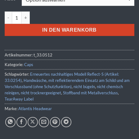
Atlantis | Reflect Menge
IN DEN WARENKORB
Artikelnummer:
t_33.0512
Kategorie:
Caps
Schlagwörter:
Erneuertes nachhaltiges Modell Reflect-S (Artikel:
33.0254)
,
Handwäsche
,
mit reflektierendem Einsatz am Schild und am
Verschlussband (ohne Schutzfunktion)
,
nicht bügeln
,
nicht chemisch
reinigen
,
nicht trocknergeeignet
,
Stoffband mit Metallverschluss
,
TearAway Label
Marke:
Atlantis Headwear